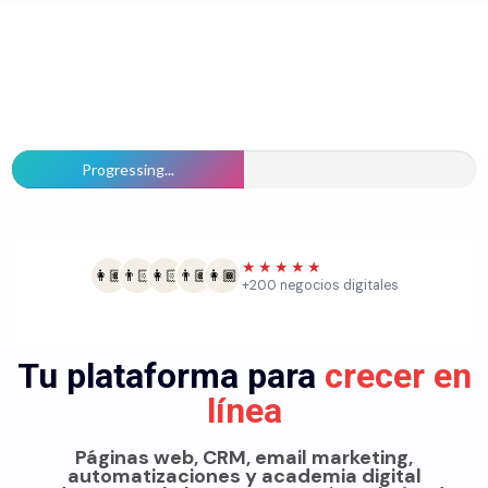
Progressing...
★★★★★
👩🏽
👨🏻
👩🏻
👨🏽
👩🏾
+200 negocios digitales
Tu plataforma para
crecer en
línea
Páginas web, CRM, email marketing,
automatizaciones y academia digital