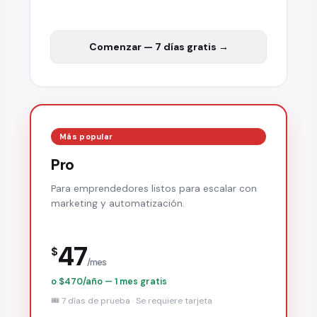
Comenzar — 7 días gratis →
Más popular
Pro
Para emprendedores listos para escalar con
marketing y automatización.
47
$
/mes
o $470/año — 1 mes gratis
🎟️ 7 días de prueba · Se requiere tarjeta