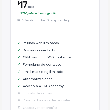
17
$
/mes
o $170/año — 1 mes gratis
🎟️ 7 días de prueba · Se requiere tarjeta
Páginas web ilimitadas
Dominio conectado
CRM básico — 500 contactos
Formulario de contacto
Email marketing ilimitado
Automatizaciones
Acceso a AKCA Academy
Funnels de ventas
Planificador de redes sociales
Cursos / membresías