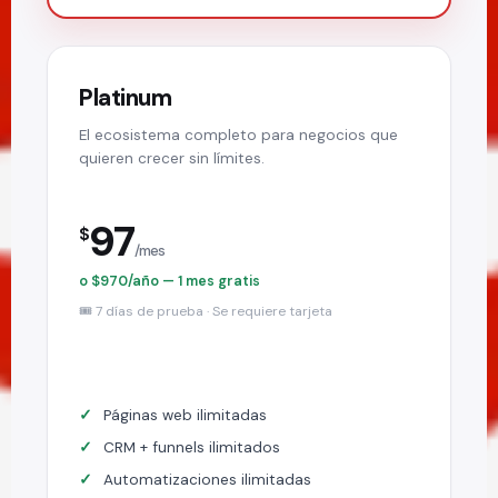
Platinum
El ecosistema completo para negocios que
quieren crecer sin límites.
97
$
/mes
o $970/año — 1 mes gratis
🎟️ 7 días de prueba · Se requiere tarjeta
Páginas web ilimitadas
CRM + funnels ilimitados
Automatizaciones ilimitadas