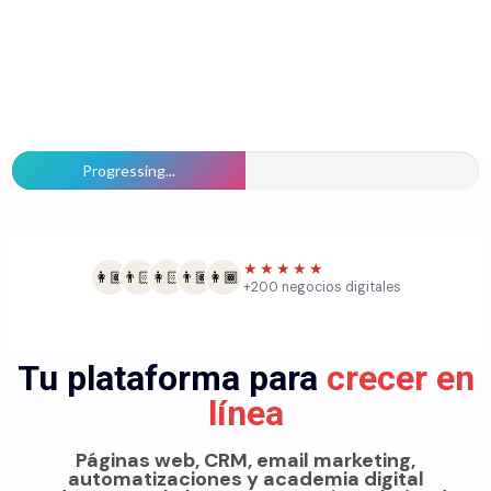
Progressing...
★★★★★
👩🏽
👨🏻
👩🏻
👨🏽
👩🏾
+200 negocios digitales
Tu plataforma para
crecer en
línea
Páginas web, CRM, email marketing,
automatizaciones y academia digital