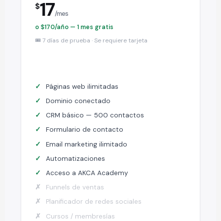
17
$
/mes
o $170/año — 1 mes gratis
🎟️ 7 días de prueba · Se requiere tarjeta
Páginas web ilimitadas
Dominio conectado
CRM básico — 500 contactos
Formulario de contacto
Email marketing ilimitado
Automatizaciones
Acceso a AKCA Academy
Funnels de ventas
Planificador de redes sociales
Cursos / membresías