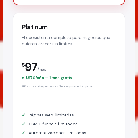
Platinum
El ecosistema completo para negocios que
quieren crecer sin límites.
97
$
/mes
o $970/año — 1 mes gratis
🎟️ 7 días de prueba · Se requiere tarjeta
Páginas web ilimitadas
CRM + funnels ilimitados
Automatizaciones ilimitadas