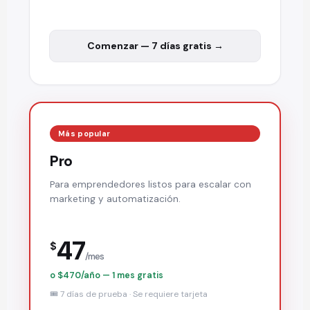
Comenzar — 7 días gratis →
Más popular
Pro
Para emprendedores listos para escalar con
marketing y automatización.
47
$
/mes
o $470/año — 1 mes gratis
🎟️ 7 días de prueba · Se requiere tarjeta